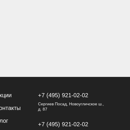
кции
+7 (495) 921-02-02
Сергиев Посад, Новоугличское ш.,
онтакты
д. 87
лог
+7 (495) 921-02-02