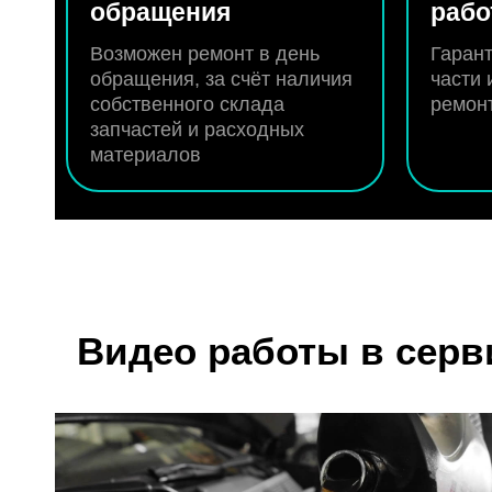
обращения
раб
Возможен ремонт в день
Гарант
обращения, за счёт наличия
части 
собственного склада
ремон
запчастей и расходных
материалов
Видео работы в серв