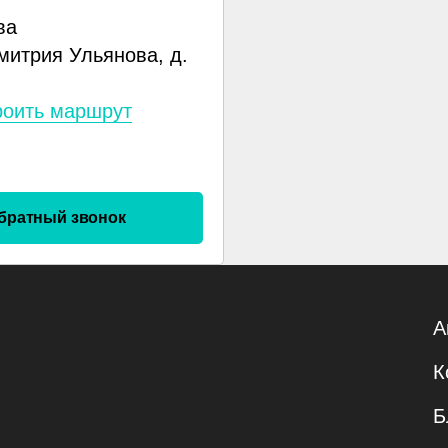
ва
митрия Ульянова, д.
роить маршрут
братный звонок
А
К
Б