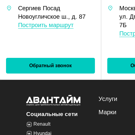
Сергиев Посад
Моск
Новоугличское ш., д. 87
ул. Д
Построить маршрут
7Б
Пост
Обратный звонок
О
Услуги
Марки
Социальные сети
Renault
Hyundai