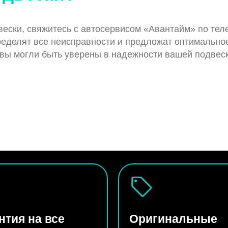
вески, свяжитесь с автосервисом «Авантайм» по тел
пределят все неисправности и предложат оптимальн
 вы могли быть уверены в надежности вашей подвеск
нтия на все
Оригинальные