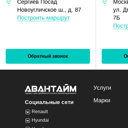
Сергиев Посад
Моск
Новоугличское ш., д. 87
ул. Д
Построить маршрут
7Б
Пост
Обратный звонок
О
Услуги
Марки
Социальные сети
Renault
Hyundai