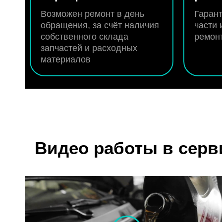
Возможен ремонт в день
Гарант
обращения, за счёт наличия
части 
собственного склада
ремон
запчастей и расходных
материалов
Видео работы в серв