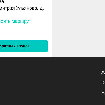
ва
митрия Ульянова, д.
роить маршрут
братный звонок
А
К
Б