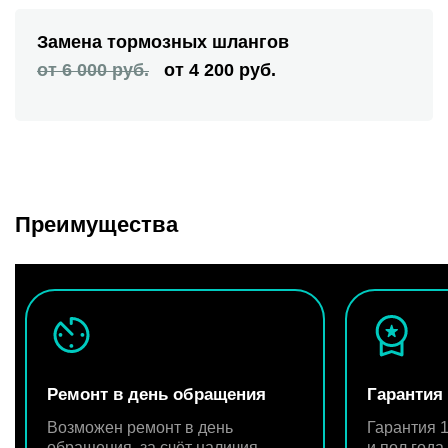
Замена тормозных шлангов
от 6 000 руб.
от 4 200 руб.
Преимущества
Ремонт в день обращения
Гарантия
Возможен ремонт в день
Гарантия 1
обращения, за счёт наличия
и пол год