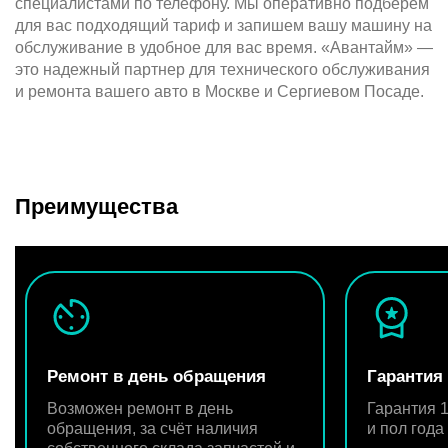
специалистами по телефону. Мы оперативно подберем
для вас подходящий тариф и запишем вашу машину на
обслуживание в удобное для вас время. «Авантайм» —
это надежный партнер для технического обслуживания
и ремонта вашего авто в Москве и Сергиевом Посаде.
Преимущества
Ремонт в день обращения
Гарантия
Возможен ремонт в день
Гарантия 1
обращения, за счёт наличия
и пол год